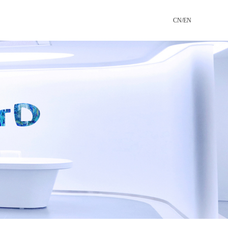
CN
/
EN