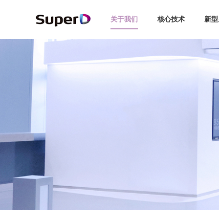
关于我们
核心技术
新型
企业介绍
3D显示
智能探伤
博彩娱乐
汽车
全球布局
企业新闻
3C
智慧交通
领导关怀
未来眼镜
交通安全
视觉专利
行业动态
新能源
手机/PC
发展历程
复眼视界
专利索引
媒体报道
轨道交通
品牌故事
动作捕捉
视频中心